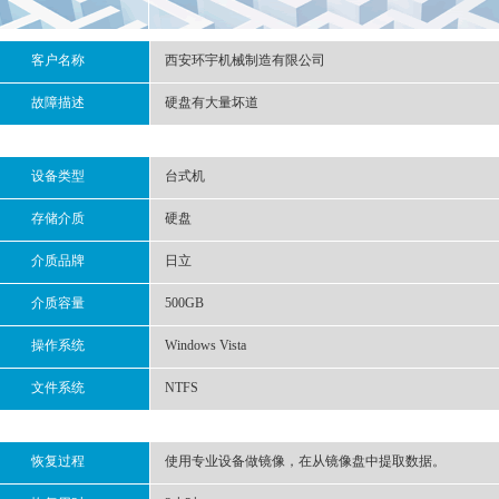
客户名称
西安环宇机械制造有限公司
故障描述
硬盘有大量坏道
设备类型
台式机
存储介质
硬盘
介质品牌
日立
介质容量
500GB
操作系统
Windows Vista
文件系统
NTFS
恢复过程
使用专业设备做镜像，在从镜像盘中提取数据。