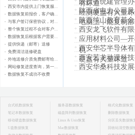
陕西省统建管理办
有坏道
西安市内提供上门恢复服...
陕西省电力公司凤
经测硬盘有大量坏
数据恢复前报价，客户确...
陕西纯山教育基金
电脑上，能复制部分
与客户签订保密协议，对...
西安龙飞软件有限
整个恢复过程不会对客户...
数据恢复后根据客户需要...
应用材料公司—开
提供快递（邮寄）送修
西安华芯半导体有
机
免费清洁送修硬盘
西安艺龙动漫科技
硬盘有大量坏道
外地送修介质免费邮寄给...
西安华桑科技发展
网站修复进度查询，第一...
数据恢复不成功不收费
台式机数据恢复
服务器数据恢复
格式化数据恢复
笔记本数据恢复
磁盘阵列数据恢复
删除数据恢复
移动硬盘数据恢复
Linux & Unix恢复
分区丢失数据恢
U盘数据恢复
Mac数据恢复
回收站清空数据